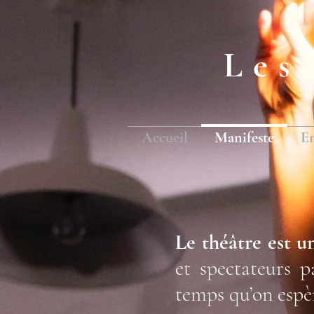
Les
Accueil
Manifeste
En
Le théâtre est u
et spectateurs 
temps qu’on espè