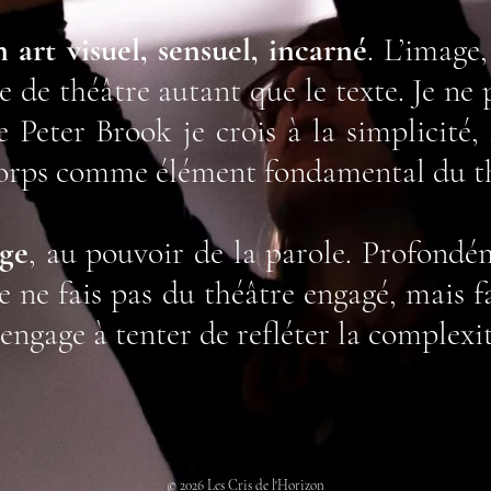
 art visuel, sensuel, incarné
. L’image,
e de théâtre autant que le texte. Je ne 
Peter Brook je crois à la simplicité, 
 corps comme élément fondamental du t
age
, au pouvoir de la parole. Profondém
Je ne fais pas du théâtre engagé, mais f
m’engage à tenter de refléter la complex
© 2026 Les Cris de l'Horizon