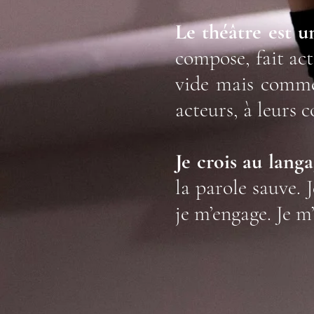
Le théâtre est un
compose, fait act
vide mais comme 
acteurs, à leurs
Je crois au lang
la parole sauve.
je m’engage
. Je 