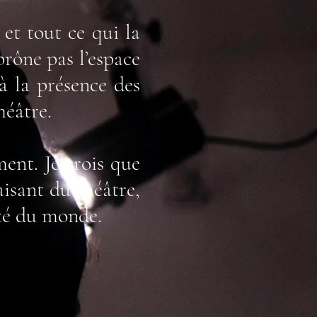
 et tout ce qui la
prône pas l’espace
à la présence des
héâtre.
ent. Je crois que
aisant du théâtre,
ité du monde.