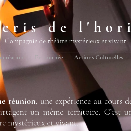
 cris de l'hor
Compagnie de théâtre mystérieux et vivant
 création
En tournée
Actions Culturelles
ne réunion
,
une expérience au cours de
partagent un même territoire.
C’est u
re mystérieux et vivant.